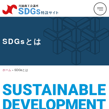
SDGsとは
ホーム
»
SDGsとは